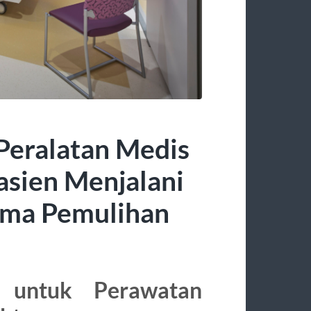
Peralatan Medis
sien Menjalani
lama Pemulihan
 untuk Perawatan