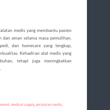
ralatan medis yang membantu pasien
ah dan aman selama masa pemulihan.
opedi, dan homecare yang lengkap,
rkualitas. Kehadiran alat medis yang
uhan, tetapi juga meningkatkan
.
ipment
,
medical supply
,
peralatan medis
,