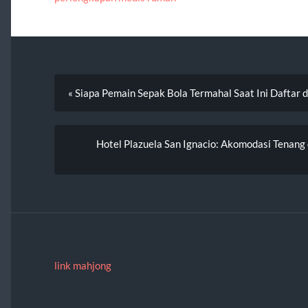
« Siapa Pemain Sepak Bola Termahal Saat Ini Daftar d
Hotel Plazuela San Ignacio: Akomodasi Tena
link mahjong