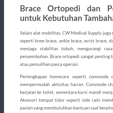
Brace Ortopedi dan P
untuk Kebutuhan Tambah
Selain alat mobilitas, CW Medical Supply juga
seperti knee brace, ankle brace, wrist brace,
menjaga stabilitas tubuh, mengurangi ras
penyembuhan. Brace ortopedi sangat penting ba
atau pemulihan pasca operasi.
Perlengkapan homecare seperti commode c
mempermudah aktivitas harian. Commode cha
berjalan ke toilet, sementara kursi mandi men
Aksesori tempat tidur seperti side rails me
pasien yang membutuhkan bantuan saat berpinda