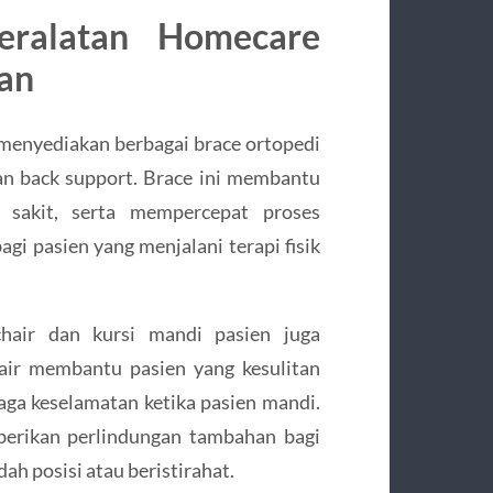
eralatan Homecare
an
 menyediakan berbagai brace ortopedi
 dan back support. Brace ini membantu
a sakit, serta mempercepat proses
gi pasien yang menjalani terapi fisik
hair dan kursi mandi pasien juga
ir membantu pasien yang kesulitan
jaga keselamatan ketika pasien mandi.
mberikan perlindungan tambahan bagi
h posisi atau beristirahat.