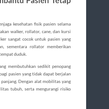
mbantu Pasien Tetap
jaga kesehatan fisik pasien selama
n walker, rollator, cane, dan kursi
lker sangat cocok untuk pasien yang
n, sementara rollator memberikan
 tempat duduk.
 yang membutuhkan sedikit penopang
bagi pasien yang tidak dapat berjalan
 panjang. Dengan alat mobilitas yang
ilitas tubuh, serta mengurangi risiko