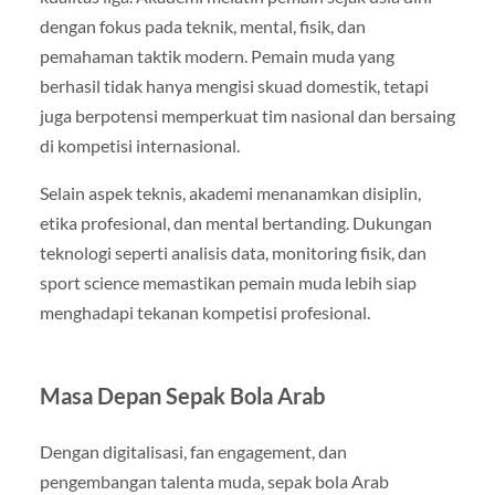
dengan fokus pada teknik, mental, fisik, dan
pemahaman taktik modern. Pemain muda yang
berhasil tidak hanya mengisi skuad domestik, tetapi
juga berpotensi memperkuat tim nasional dan bersaing
di kompetisi internasional.
Selain aspek teknis, akademi menanamkan disiplin,
etika profesional, dan mental bertanding. Dukungan
teknologi seperti analisis data, monitoring fisik, dan
sport science memastikan pemain muda lebih siap
menghadapi tekanan kompetisi profesional.
Masa Depan Sepak Bola Arab
Dengan digitalisasi, fan engagement, dan
pengembangan talenta muda, sepak bola Arab