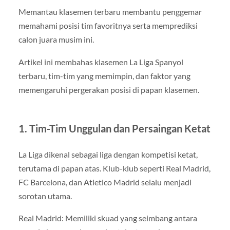
Memantau klasemen terbaru membantu penggemar
memahami posisi tim favoritnya serta memprediksi
calon juara musim ini.
Artikel ini membahas klasemen La Liga Spanyol
terbaru, tim-tim yang memimpin, dan faktor yang
memengaruhi pergerakan posisi di papan klasemen.
1. Tim-Tim Unggulan dan Persaingan Ketat
La Liga dikenal sebagai liga dengan kompetisi ketat,
terutama di papan atas. Klub-klub seperti Real Madrid,
FC Barcelona, dan Atletico Madrid selalu menjadi
sorotan utama.
Real Madrid: Memiliki skuad yang seimbang antara