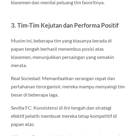
klasemen dan menilai peluang tim favoritnya.
3. Tim-Tim Kejutan dan Performa Positif
Musim ini, beberapa tim yang biasanya berada di
papan tengah berhasil menembus posisi atas
klasemen, menunjukkan persaingan yang semakin
merata.
Real Sociedad: Memanfaatkan serangan cepat dan
pertahanan terorganisir, mereka mampu menyaingi tim
besar di beberapa laga.
Sevilla FC: Konsistensi di lini tengah dan strategi
efektif pelatih membuat mereka tetap kompetitif di
papan atas.