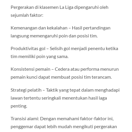
Pergerakan di klasemen La Liga dipengaruhi oleh
sejumlah faktor:
Kemenangan dan kekalahan – Hasil pertandingan
langsung memengaruhi poin dan posisi tim.
Produktivitas gol – Selisih gol menjadi penentu ketika
tim memiliki poin yang sama.
Konsistensi pemain – Cedera atau performa menurun
pemain kunci dapat membuat posisi tim terancam.
Strategi pelatih – Taktik yang tepat dalam menghadapi
lawan tertentu seringkali menentukan hasil laga
penting.
Transisi alami: Dengan memahami faktor-faktor ini,
penggemar dapat lebih mudah mengikuti pergerakan