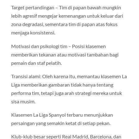
Target pertandingan – Tim di papan bawah mungkin
lebih agresif mengejar kemenangan untuk keluar dari
zona degradasi, sementara tim di papan atas fokus
menjaga konsistensi.
Motivasi dan psikologi tim – Posisi klasemen
memberikan tekanan atau motivasi tambahan bagi
pemain dan staf pelatih.
Transisi alami: Oleh karena itu, memantau klasemen La
Liga memberikan gambaran tidak hanya tentang
performa tim, tetapi juga arah strategi mereka untuk
sisa musim.
Klasemen La Liga Spanyol terbaru menunjukkan
persaingan yang semakin ketat di setiap pekan.
Klub-klub besar seperti Real Madrid, Barcelona, dan