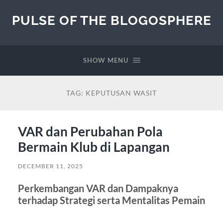
PULSE OF THE BLOGOSPHERE
SHOW MENU
TAG:
KEPUTUSAN WASIT
VAR dan Perubahan Pola
Bermain Klub di Lapangan
DECEMBER 11, 2025
Perkembangan VAR dan Dampaknya
terhadap Strategi serta Mentalitas Pemain