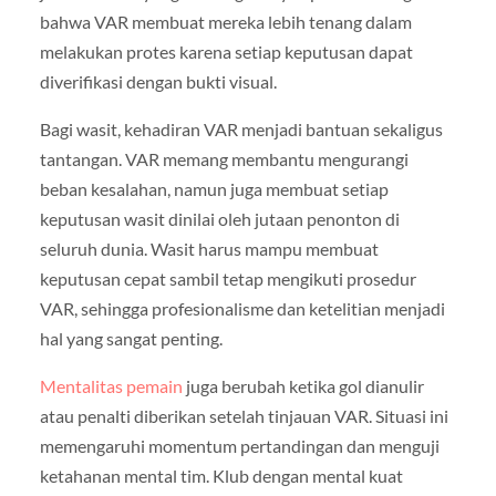
bahwa VAR membuat mereka lebih tenang dalam
melakukan protes karena setiap keputusan dapat
diverifikasi dengan bukti visual.
Bagi wasit, kehadiran VAR menjadi bantuan sekaligus
tantangan. VAR memang membantu mengurangi
beban kesalahan, namun juga membuat setiap
keputusan wasit dinilai oleh jutaan penonton di
seluruh dunia. Wasit harus mampu membuat
keputusan cepat sambil tetap mengikuti prosedur
VAR, sehingga profesionalisme dan ketelitian menjadi
hal yang sangat penting.
Mentalitas pemain
juga berubah ketika gol dianulir
atau penalti diberikan setelah tinjauan VAR. Situasi ini
memengaruhi momentum pertandingan dan menguji
ketahanan mental tim. Klub dengan mental kuat