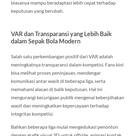
biasanya mampu beradaptasi lebih cepat terhadap
keputusan yang berubah.
VAR dan Transparansi yang Lebih Baik
dalam Sepak Bola Modern
Salah satu perkembangan positif dari VAR adalah
meningkatnya transparansi dalam kompetisi. Fans kini
bisa melihat proses peninjauan, mendengar
komunikasi antar wasit di beberapa liga, serta
memahami alasan di balik keputusan. Hal ini
mengurangi kecurigaan publik mengenai keberpihakan
wasit dan meningkatkan kepercayaan terhadap
integritas kompetisi.
Bahkan beberapa liga mulai mengedukasi penonton
dengan grafik visual 3D untuk offside, animasi kontak