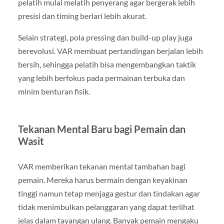
pelatih mulai melatih penyerang agar bergerak lebih
presisi dan timing berlari lebih akurat.
Selain strategi, pola pressing dan build-up play juga
berevolusi. VAR membuat pertandingan berjalan lebih
bersih, sehingga pelatih bisa mengembangkan taktik
yang lebih berfokus pada permainan terbuka dan
minim benturan fisik.
Tekanan Mental Baru bagi Pemain dan
Wasit
VAR memberikan tekanan mental tambahan bagi
pemain. Mereka harus bermain dengan keyakinan
tinggi namun tetap menjaga gestur dan tindakan agar
tidak menimbulkan pelanggaran yang dapat terlihat
jelas dalam tayangan ulang. Banyak pemain mengaku