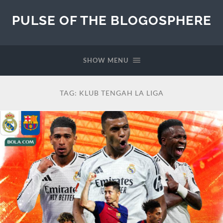
PULSE OF THE BLOGOSPHERE
SHOW MENU
TAG:
KLUB TENGAH LA LIGA