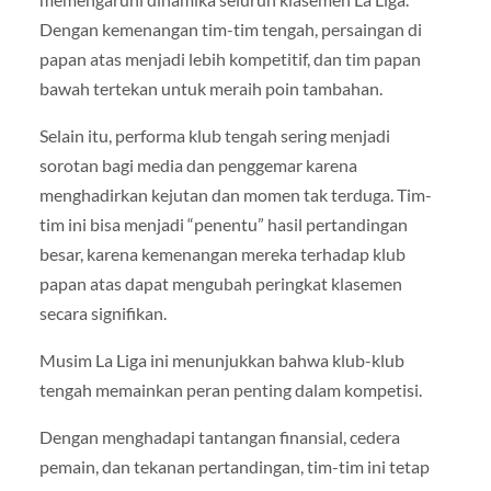
Dengan kemenangan tim-tim tengah, persaingan di
papan atas menjadi lebih kompetitif, dan tim papan
bawah tertekan untuk meraih poin tambahan.
Selain itu, performa klub tengah sering menjadi
sorotan bagi media dan penggemar karena
menghadirkan kejutan dan momen tak terduga. Tim-
tim ini bisa menjadi “penentu” hasil pertandingan
besar, karena kemenangan mereka terhadap klub
papan atas dapat mengubah peringkat klasemen
secara signifikan.
Musim La Liga ini menunjukkan bahwa klub-klub
tengah memainkan peran penting dalam kompetisi.
Dengan menghadapi tantangan finansial, cedera
pemain, dan tekanan pertandingan, tim-tim ini tetap