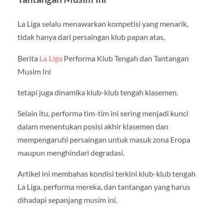
La Liga selalu menawarkan kompetisi yang menarik,
tidak hanya dari persaingan klub papan atas,
Berita
La Liga
Performa Klub Tengah dan Tantangan
Musim Ini
tetapi juga dinamika klub-klub tengah klasemen.
Selain itu, performa tim-tim ini sering menjadi kunci
dalam menentukan posisi akhir klasemen dan
mempengaruhi persaingan untuk masuk zona Eropa
maupun menghindari degradasi.
Artikel ini membahas kondisi terkini klub-klub tengah
La Liga, performa mereka, dan tantangan yang harus
dihadapi sepanjang musim ini.