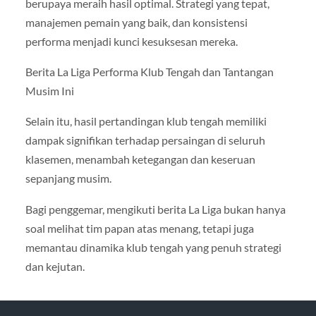
berupaya meraih hasil optimal. Strategi yang tepat,
manajemen pemain yang baik, dan konsistensi
performa menjadi kunci kesuksesan mereka.
Berita La Liga Performa Klub Tengah dan Tantangan
Musim Ini
Selain itu, hasil pertandingan klub tengah memiliki
dampak signifikan terhadap persaingan di seluruh
klasemen, menambah ketegangan dan keseruan
sepanjang musim.
Bagi penggemar, mengikuti berita La Liga bukan hanya
soal melihat tim papan atas menang, tetapi juga
memantau dinamika klub tengah yang penuh strategi
dan kejutan.