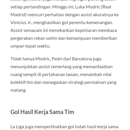
setiap pertandingan. Minggu ini, Luka Modric (Real
Madrid) mencuri perhatian dengan assist akuratnya ke
Vinicius Jr., menghasilkan gol penentu kemenangan.
Assist semacam ini menekankan kepintaran membaca
pergerakan rekan setim dan kemampuan memberikan
umpan tepat waktu.
Tidak hanya Modric, Pedri dari Barcelona juga
menunjukkan assist cemerlang yang memanfaatkan
ruang sempit di pertahanan lawan, menambah nilai
kolektif tim dan menegaskan strategi permainan yang
matang.
Gol Hasil Kerja Sama Tim
La Liga juga memperlihatkan gol indah hasil kerja sama