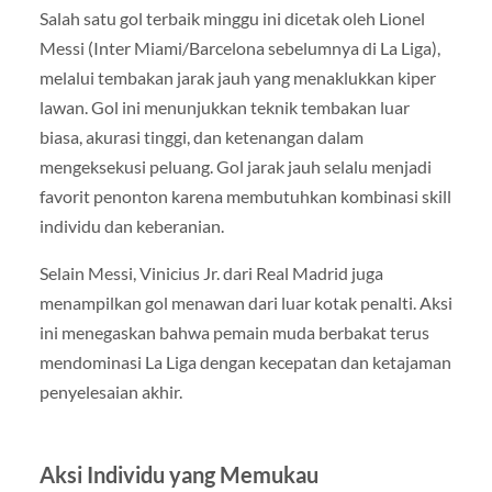
Salah satu gol terbaik minggu ini dicetak oleh Lionel
Messi (Inter Miami/Barcelona sebelumnya di La Liga),
melalui tembakan jarak jauh yang menaklukkan kiper
lawan. Gol ini menunjukkan teknik tembakan luar
biasa, akurasi tinggi, dan ketenangan dalam
mengeksekusi peluang. Gol jarak jauh selalu menjadi
favorit penonton karena membutuhkan kombinasi skill
individu dan keberanian.
Selain Messi, Vinicius Jr. dari Real Madrid juga
menampilkan gol menawan dari luar kotak penalti. Aksi
ini menegaskan bahwa pemain muda berbakat terus
mendominasi La Liga dengan kecepatan dan ketajaman
penyelesaian akhir.
Aksi Individu yang Memukau