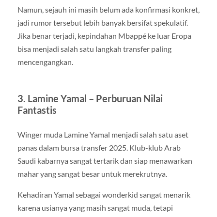
Namun, sejauh ini masih belum ada konfirmasi konkret,
jadi rumor tersebut lebih banyak bersifat spekulatif.
Jika benar terjadi, kepindahan Mbappé ke luar Eropa
bisa menjadi salah satu langkah transfer paling
mencengangkan.
3. Lamine Yamal – Perburuan Nilai
Fantastis
Winger muda Lamine Yamal menjadi salah satu aset
panas dalam bursa transfer 2025. Klub-klub Arab
Saudi kabarnya sangat tertarik dan siap menawarkan
mahar yang sangat besar untuk merekrutnya.
Kehadiran Yamal sebagai wonderkid sangat menarik
karena usianya yang masih sangat muda, tetapi