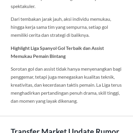
spektakuler.
Dari tembakan jarak jauh, aksi individu memukau,
hingga kerja sama tim yang sempurna, setiap gol
memiliki cerita dan strategi di baliknya.
Highlight Liga Spanyol Gol Terbaik dan Assist
Memukau Pemain Bintang
Sorotan gol dan assist tidak hanya menyenangkan bagi
penggemar, tetapi juga menegaskan kualitas teknik,
kreativitas, dan kecerdasan taktis pemain. La Liga terus
menghadirkan pertandingan penuh drama, skill tinggi,
dan momen yang layak dikenang.
Transfer Market Update Rumor