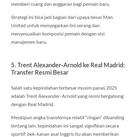
memberi ruang dan anggaran bagi pemain baru.
Strategi ini bisa jadi bagian dari upaya besar Man
United untuk menyegarkan lini serang dan
menyesuaikan komposisi pemain dengan visi
manajemen baru.
5. Trent Alexander‑Arnold ke Real Madrid:
Transfer Resmi Besar
Salah satu kepindahan terbesar musim panas 2025
adalah Trent Alexander-Arnold yang resmi bergabung
dengan Real Madrid.
Meskipun angka transfernya relatif “ringan” dibanding
bintang lain, kepindahan ini sangat signifikan secara
sportif: bek-kanan asal Inggris itu akan memberikan