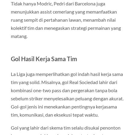
Tidak hanya Modric, Pedri dari Barcelona juga
menunjukkan assist cemerlang yang memanfaatkan
ruang sempit di pertahanan lawan, menambah nilai
kolektif tim dan menegaskan strategi permainan yang
matang.
Gol Hasil Kerja Sama Tim
La Liga juga memperlihatkan gol indah hasil kerja sama
tim yang solid. Misalnya, gol Real Sociedad lahir dari
kombinasi one-two pass dan pergerakan tanpa bola
sebelum striker menyelesaikan peluang dengan akurat.
Gol-gol jenis ini menekankan pentingnya kerjasama
tim, komunikasi, dan eksekusi tepat waktu.
Gol yang lahir dari skema tim selalu disukai penonton