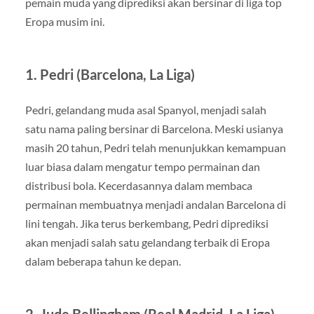
pemain muda yang diprediksi akan bersinar di liga top
Eropa musim ini.
1. Pedri (Barcelona, La Liga)
Pedri, gelandang muda asal Spanyol, menjadi salah
satu nama paling bersinar di Barcelona. Meski usianya
masih 20 tahun, Pedri telah menunjukkan kemampuan
luar biasa dalam mengatur tempo permainan dan
distribusi bola. Kecerdasannya dalam membaca
permainan membuatnya menjadi andalan Barcelona di
lini tengah. Jika terus berkembang, Pedri diprediksi
akan menjadi salah satu gelandang terbaik di Eropa
dalam beberapa tahun ke depan.