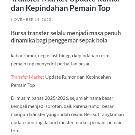
dan Kepindahan Pemain Top
NOVEMBER 14, 2025
Bursa transfer selalu menjadi masa penuh
dinamika bagi penggemar sepak bola
kabar rumor, negosiasi, hingga kepindahan resmi
pemain top menyedot perhatian besar.
Transfer Market
Update Rumor dan Kepindahan
Pemain Top
Di musim panas 2025/2026, sejumlah nama besar
kembali menjadi sorotan, baik karena rumor besar
maupun transfer yang sudah resmi. Berikut rangkuman
update penting dalam transfer market pemain-pemain
top: