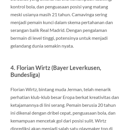
kontrol bola, dan penguasaan posisi yang matang
meski usianya masih 21 tahun. Camavinga sering
menjadi pemain kunci dalam skema pertahanan dan
serangan balik Real Madrid. Dengan pengalaman
bermain di level tinggi, potensinya untuk menjadi
gelandang dunia semakin nyata.
4. Florian Wirtz (Bayer Leverkusen,
Bundesliga)
Florian Wirtz, bintang muda Jerman, telah menarik
perhatian klub-klub besar Eropa berkat kreativitas dan
ketajamannya di lini serang. Pemain berusia 20 tahun
ini dikenal dengan dribel cepat, penguasaan bola, dan
kemampuan mencetak gol dari posisi sulit. Wirtz
diprediksi akan menjadi salah satu playmaker top di