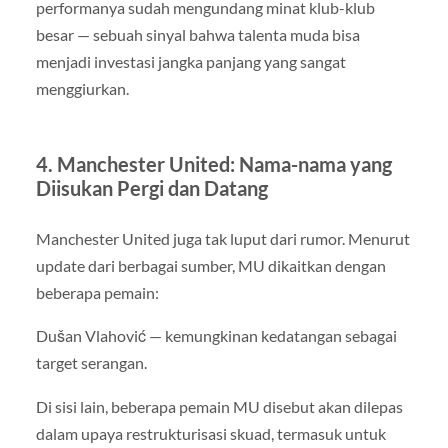
performanya sudah mengundang minat klub-klub
besar — sebuah sinyal bahwa talenta muda bisa
menjadi investasi jangka panjang yang sangat
menggiurkan.
4. Manchester United: Nama-nama yang
Diisukan Pergi dan Datang
Manchester United juga tak luput dari rumor. Menurut
update dari berbagai sumber, MU dikaitkan dengan
beberapa pemain:
Dušan Vlahović — kemungkinan kedatangan sebagai
target serangan.
Di sisi lain, beberapa pemain MU disebut akan dilepas
dalam upaya restrukturisasi skuad, termasuk untuk