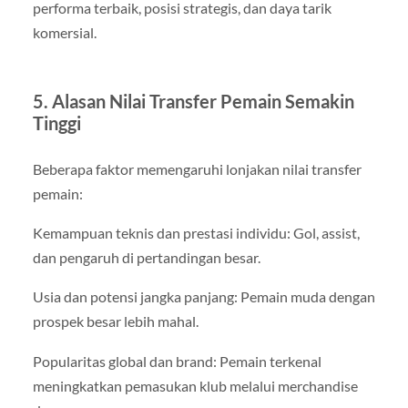
performa terbaik, posisi strategis, dan daya tarik
komersial.
5. Alasan Nilai Transfer Pemain Semakin
Tinggi
Beberapa faktor memengaruhi lonjakan nilai transfer
pemain:
Kemampuan teknis dan prestasi individu: Gol, assist,
dan pengaruh di pertandingan besar.
Usia dan potensi jangka panjang: Pemain muda dengan
prospek besar lebih mahal.
Popularitas global dan brand: Pemain terkenal
meningkatkan pemasukan klub melalui merchandise