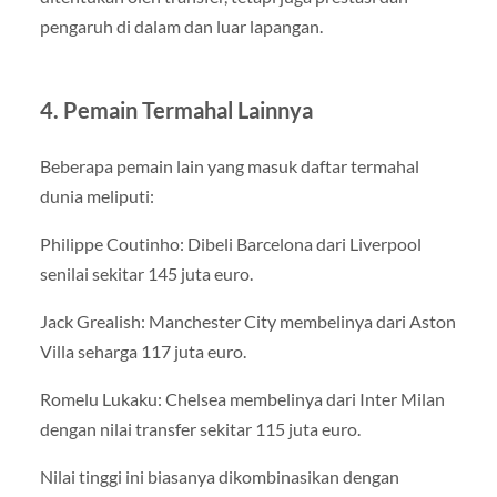
pengaruh di dalam dan luar lapangan.
4. Pemain Termahal Lainnya
Beberapa pemain lain yang masuk daftar termahal
dunia meliputi:
Philippe Coutinho: Dibeli Barcelona dari Liverpool
senilai sekitar 145 juta euro.
Jack Grealish: Manchester City membelinya dari Aston
Villa seharga 117 juta euro.
Romelu Lukaku: Chelsea membelinya dari Inter Milan
dengan nilai transfer sekitar 115 juta euro.
Nilai tinggi ini biasanya dikombinasikan dengan