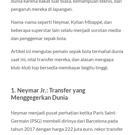
dunia karena bakat luar biasa, kemampuan teknis, dan
pengaruh mereka di lapangan.
Nama-nama seperti Neymar, Kylian Mbappé, dan
beberapa superstar lain selalu menjadi sorotan media
dan penggemar sepak bola.
Artikel ini mengulas pemain sepak bola termahal dunia
saat ini, nilai transfer mereka, dan alasan mengapa
klub-klub top bersedia membayar begitu tinggi.
1. Neymar Jr.: Transfer yang
Menggegerkan Dunia
Neymar menjadi pusat perhatian ketika Paris Saint-
Germain (PSG) membeli dirinya dari Barcelona pada
tahun 2017 dengan harga 222 juta euro, rekor transfer