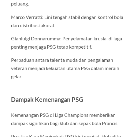
peluang.
Marco Verratti: Lini tengah stabil dengan kontrol bola
dan distribusi akurat.
Gianluigi Donnarumma: Penyelamatan krusial di laga
penting menjaga PSG tetap kompetitif.
Perpaduan antara talenta muda dan pengalaman
veteran menjadi kekuatan utama PSG dalam meraih
gelar.
Dampak Kemenangan PSG
Kemenangan PSG di Liga Champions memberikan
dampak signifikan bagi klub dan sepak bola Prancis:
Prestise Klub Meningkat: PSG kini menjadi klub elite