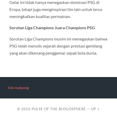
Gelar ini tidak hanya menegaskan dominasi PSG di
Eropa, tetapi juga menginspirasi tim lain untuk terus
meningkatkan kualitas permainan.
Sorotan Liga Champions Juara Champions PSG
Sorotan Liga Champions musim ini menegaskan bahwa
PSG telah menulis sejarah dengan prestasi gemilang
yang akan dikenang penggemar sepak bola dunia.
link mahjong
© 2026
PULSE OF THE BLOGOSPHERE
—
UP ↑