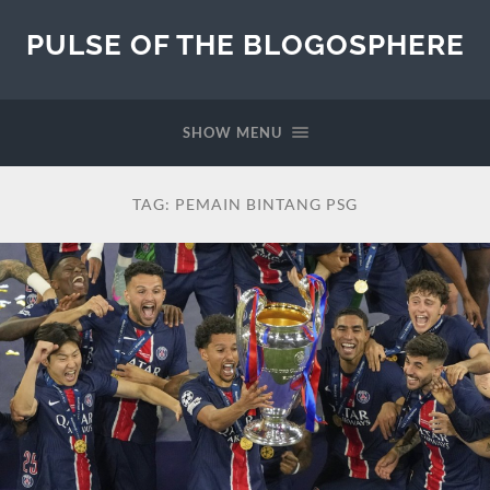
PULSE OF THE BLOGOSPHERE
SHOW MENU
TAG:
PEMAIN BINTANG PSG