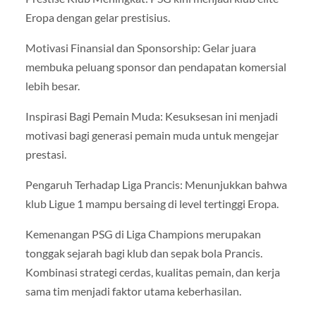
Eropa dengan gelar prestisius.
Motivasi Finansial dan Sponsorship: Gelar juara
membuka peluang sponsor dan pendapatan komersial
lebih besar.
Inspirasi Bagi Pemain Muda: Kesuksesan ini menjadi
motivasi bagi generasi pemain muda untuk mengejar
prestasi.
Pengaruh Terhadap Liga Prancis: Menunjukkan bahwa
klub Ligue 1 mampu bersaing di level tertinggi Eropa.
Kemenangan PSG di Liga Champions merupakan
tonggak sejarah bagi klub dan sepak bola Prancis.
Kombinasi strategi cerdas, kualitas pemain, dan kerja
sama tim menjadi faktor utama keberhasilan.