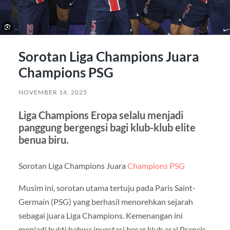
Sorotan Liga Champions Juara
Champions PSG
NOVEMBER 14, 2025
Liga Champions Eropa selalu menjadi
panggung bergengsi bagi klub-klub elite
benua biru.
Sorotan Liga Champions Juara
Champions PSG
Musim ini, sorotan utama tertuju pada Paris Saint-
Germain (PSG) yang berhasil menorehkan sejarah
sebagai juara Liga Champions. Kemenangan ini
menjadi bukti bahwa investasi besar klub asal Prancis