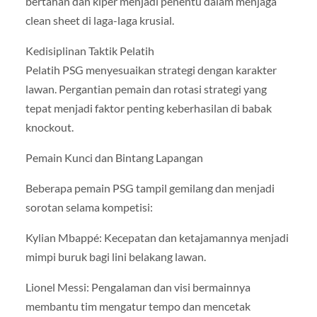
bertahan dan kiper menjadi penentu dalam menjaga
clean sheet di laga-laga krusial.
Kedisiplinan Taktik Pelatih
Pelatih PSG menyesuaikan strategi dengan karakter
lawan. Pergantian pemain dan rotasi strategi yang
tepat menjadi faktor penting keberhasilan di babak
knockout.
Pemain Kunci dan Bintang Lapangan
Beberapa pemain PSG tampil gemilang dan menjadi
sorotan selama kompetisi:
Kylian Mbappé: Kecepatan dan ketajamannya menjadi
mimpi buruk bagi lini belakang lawan.
Lionel Messi: Pengalaman dan visi bermainnya
membantu tim mengatur tempo dan mencetak