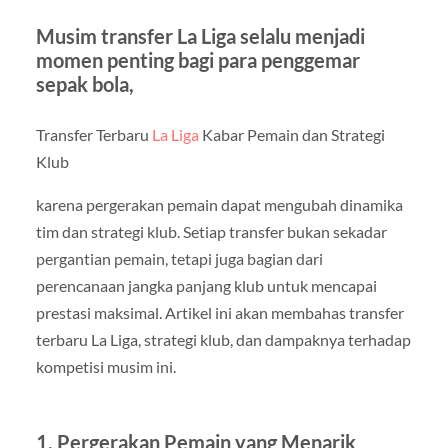
Musim transfer La Liga selalu menjadi
momen penting bagi para penggemar
sepak bola,
Transfer Terbaru
La Liga
Kabar Pemain dan Strategi
Klub
karena pergerakan pemain dapat mengubah dinamika
tim dan strategi klub. Setiap transfer bukan sekadar
pergantian pemain, tetapi juga bagian dari
perencanaan jangka panjang klub untuk mencapai
prestasi maksimal. Artikel ini akan membahas transfer
terbaru La Liga, strategi klub, dan dampaknya terhadap
kompetisi musim ini.
1. Pergerakan Pemain yang Menarik