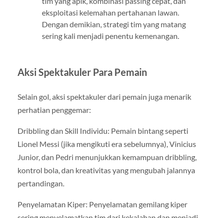
tim yang apik, kombinasi passing cepat, dan
eksploitasi kelemahan pertahanan lawan.
Dengan demikian, strategi tim yang matang
sering kali menjadi penentu kemenangan.
Aksi Spektakuler Para Pemain
Selain gol, aksi spektakuler dari pemain juga menarik
perhatian penggemar:
Dribbling dan Skill Individu: Pemain bintang seperti
Lionel Messi (jika mengikuti era sebelumnya), Vinicius
Junior, dan Pedri menunjukkan kemampuan dribbling,
kontrol bola, dan kreativitas yang mengubah jalannya
pertandingan.
Penyelamatan Kiper: Penyelamatan gemilang kiper
sering menyelamatkan tim dari kekalahan dan menjadi