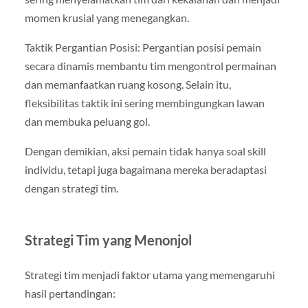
momen krusial yang menegangkan.
Taktik Pergantian Posisi: Pergantian posisi pemain
secara dinamis membantu tim mengontrol permainan
dan memanfaatkan ruang kosong. Selain itu,
fleksibilitas taktik ini sering membingungkan lawan
dan membuka peluang gol.
Dengan demikian, aksi pemain tidak hanya soal skill
individu, tetapi juga bagaimana mereka beradaptasi
dengan strategi tim.
Strategi Tim yang Menonjol
Strategi tim menjadi faktor utama yang memengaruhi
hasil pertandingan: