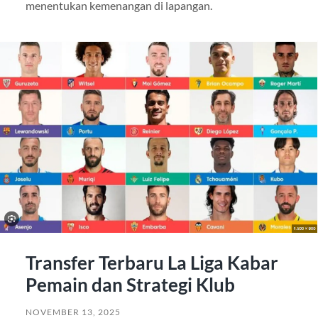
menentukan kemenangan di lapangan.
Transfer Terbaru La Liga Kabar
Pemain dan Strategi Klub
NOVEMBER 13, 2025