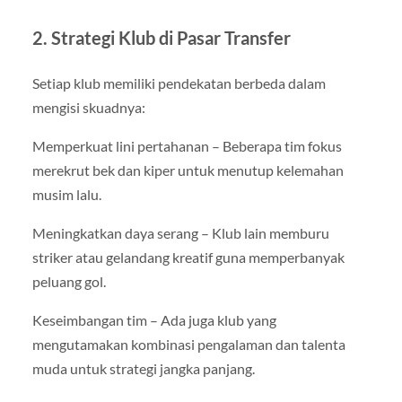
2. Strategi Klub di Pasar Transfer
Setiap klub memiliki pendekatan berbeda dalam
mengisi skuadnya:
Memperkuat lini pertahanan – Beberapa tim fokus
merekrut bek dan kiper untuk menutup kelemahan
musim lalu.
Meningkatkan daya serang – Klub lain memburu
striker atau gelandang kreatif guna memperbanyak
peluang gol.
Keseimbangan tim – Ada juga klub yang
mengutamakan kombinasi pengalaman dan talenta
muda untuk strategi jangka panjang.