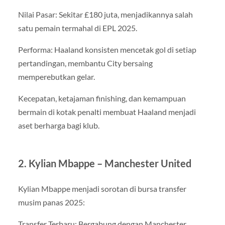
Nilai Pasar: Sekitar £180 juta, menjadikannya salah
satu pemain termahal di EPL 2025.
Performa: Haaland konsisten mencetak gol di setiap
pertandingan, membantu City bersaing
memperebutkan gelar.
Kecepatan, ketajaman finishing, dan kemampuan
bermain di kotak penalti membuat Haaland menjadi
aset berharga bagi klub.
2. Kylian Mbappe – Manchester United
Kylian Mbappe menjadi sorotan di bursa transfer
musim panas 2025:
Transfer Terbaru: Bergabung dengan Manchester