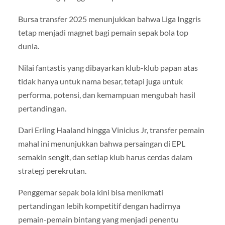
Bursa transfer 2025 menunjukkan bahwa Liga Inggris
tetap menjadi magnet bagi pemain sepak bola top
dunia.
Nilai fantastis yang dibayarkan klub-klub papan atas
tidak hanya untuk nama besar, tetapi juga untuk
performa, potensi, dan kemampuan mengubah hasil
pertandingan.
Dari Erling Haaland hingga Vinicius Jr, transfer pemain
mahal ini menunjukkan bahwa persaingan di EPL
semakin sengit, dan setiap klub harus cerdas dalam
strategi perekrutan.
Penggemar sepak bola kini bisa menikmati
pertandingan lebih kompetitif dengan hadirnya
pemain-pemain bintang yang menjadi penentu