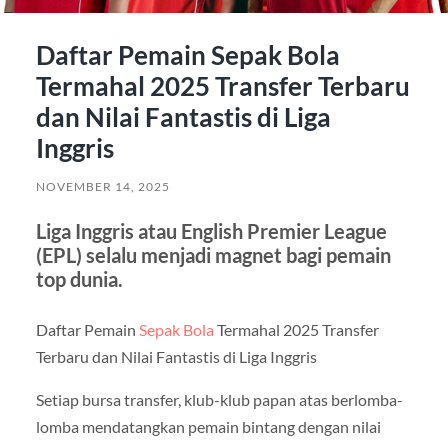
Daftar Pemain Sepak Bola
Termahal 2025 Transfer Terbaru
dan Nilai Fantastis di Liga
Inggris
NOVEMBER 14, 2025
Liga Inggris atau English Premier League
(EPL) selalu menjadi magnet bagi pemain
top dunia.
Daftar Pemain
Sepak Bola
Termahal 2025 Transfer
Terbaru dan Nilai Fantastis di Liga Inggris
Setiap bursa transfer, klub-klub papan atas berlomba-
lomba mendatangkan pemain bintang dengan nilai