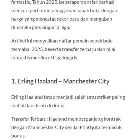
fantastis. Tahun 2025, beberapa transfer berhasil
mencuri perhatian penggemar sepak bola, dengan
harga yang mencatat rekor baru dan mengubah
dinamika persaingan di liga.
Artikel ini menyajikan daftar pemain sepak bola
termahal 2025, beserta transfer terbaru dan nilai
fantastis mereka di Liga Inggris.
1. Erling Haaland – Manchester City
Erling Haaland tetap menjadi salah satu striker paling
mahal dan dicari di dunia.
Transfer Terbaru: Haaland memperpanjang kontrak
dengan Manchester City senilai £150 juta termasuk
bonus.