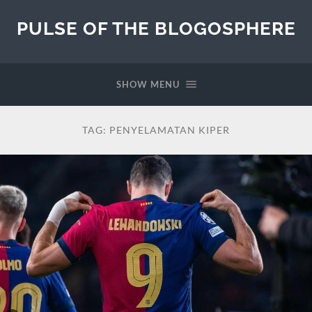
PULSE OF THE BLOGOSPHERE
SHOW MENU
TAG:
PENYELAMATAN KIPER