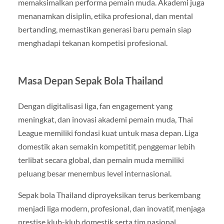
memaksimalkan performa pemain muda. Akademi juga
menanamkan disiplin, etika profesional, dan mental
bertanding, memastikan generasi baru pemain siap
menghadapi tekanan kompetisi profesional.
Masa Depan Sepak Bola Thailand
Dengan digitalisasi liga, fan engagement yang
meningkat, dan inovasi akademi pemain muda, Thai
League memiliki fondasi kuat untuk masa depan. Liga
domestik akan semakin kompetitif, penggemar lebih
terlibat secara global, dan pemain muda memiliki
peluang besar menembus level internasional.
Sepak bola Thailand diproyeksikan terus berkembang
menjadi liga modern, profesional, dan inovatif, menjaga
prestise klub-klub domestik serta tim nasional