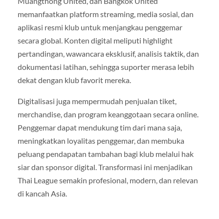
Muangthong United, dan Bangkok United
memanfaatkan platform streaming, media sosial, dan
aplikasi resmi klub untuk menjangkau penggemar
secara global. Konten digital meliputi highlight
pertandingan, wawancara eksklusif, analisis taktik, dan
dokumentasi latihan, sehingga suporter merasa lebih
dekat dengan klub favorit mereka.
Digitalisasi juga mempermudah penjualan tiket,
merchandise, dan program keanggotaan secara online.
Penggemar dapat mendukung tim dari mana saja,
meningkatkan loyalitas penggemar, dan membuka
peluang pendapatan tambahan bagi klub melalui hak
siar dan sponsor digital. Transformasi ini menjadikan
Thai League semakin profesional, modern, dan relevan
di kancah Asia.