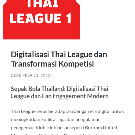
Digitalisasi Thai League dan
Transformasi Kompetisi
DECEMBER 11, 2025
Sepak Bola Thailand: Digitalisasi Thai
League dan Fan Engagement Modern
Thai League terus beradaptasi dengan era digital untuk
meningkatkan kualitas liga dan pengalaman
penggemar. Klub-klub besar seperti Buriram United,