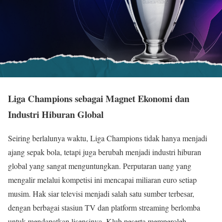
Liga Champions sebagai Magnet Ekonomi dan
Industri Hiburan Global
Seiring berlalunya waktu, Liga Champions tidak hanya menjadi
ajang sepak bola, tetapi juga berubah menjadi industri hiburan
global yang sangat menguntungkan. Perputaran uang yang
mengalir melalui kompetisi ini mencapai miliaran euro setiap
musim. Hak siar televisi menjadi salah satu sumber terbesar,
dengan berbagai stasiun TV dan platform streaming berlomba
untuk mendapatkan lisensinya. Klub peserta memperoleh