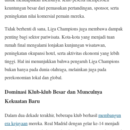
keuntungan besar dari pemasukan pertandingan, sponsor, serta
peningkatan nilai komersial pemain mereka.
Tidak berhenti di sana, Liga Champions juga membawa dampak
penting bagi sektor pariwisata. Kota-kota yang menjadi tuan
rumah final mengalami lonjakan kunjungan wisatawan,
peningkatan okupansi hotel, serta aktivitas ekonomi yang lebih
tinggi. Hal ini menunjukkan bahwa pengaruh Liga Champions
bukan hanya pada dunia olahraga, melainkan juga pada
perekonomian lokal dan global.
Dominasi Klub-klub Besar dan Munculnya
Kekuatan Baru
Dalam dua dekade terakhir, beberapa klub berhasil
membangun
era kejayaan
mereka. Real Madrid dengan gelar ke-14 menjadi