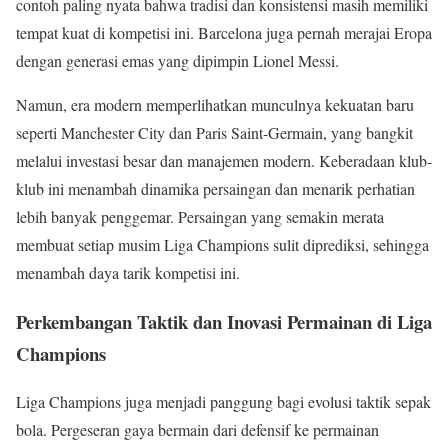
contoh paling nyata bahwa tradisi dan konsistensi masih memiliki
tempat kuat di kompetisi ini. Barcelona juga pernah merajai Eropa
dengan generasi emas yang dipimpin Lionel Messi.
Namun, era modern memperlihatkan munculnya kekuatan baru
seperti Manchester City dan Paris Saint-Germain, yang bangkit
melalui investasi besar dan manajemen modern. Keberadaan klub-
klub ini menambah dinamika persaingan dan menarik perhatian
lebih banyak penggemar. Persaingan yang semakin merata
membuat setiap musim Liga Champions sulit diprediksi, sehingga
menambah daya tarik kompetisi ini.
Perkembangan Taktik dan Inovasi Permainan di Liga
Champions
Liga Champions juga menjadi panggung bagi evolusi taktik sepak
bola. Pergeseran gaya bermain dari defensif ke permainan