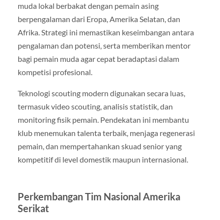
muda lokal berbakat dengan pemain asing
berpengalaman dari Eropa, Amerika Selatan, dan
Afrika. Strategi ini memastikan keseimbangan antara
pengalaman dan potensi, serta memberikan mentor
bagi pemain muda agar cepat beradaptasi dalam
kompetisi profesional.
Teknologi scouting modern digunakan secara luas,
termasuk video scouting, analisis statistik, dan
monitoring fisik pemain. Pendekatan ini membantu
klub menemukan talenta terbaik, menjaga regenerasi
pemain, dan mempertahankan skuad senior yang
kompetitif di level domestik maupun internasional.
Perkembangan Tim Nasional Amerika
Serikat