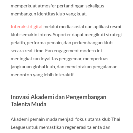
memperkuat atmosfer pertandingan sekaligus
membangun identitas klub yang kuat.
Interaksi digital
melalui media sosial dan aplikasi resmi
klub semakin intens. Suporter dapat mengikuti strategi
pelatih, performa pemain, dan perkembangan klub
secara real-time. Fan engagement modern ini
meningkatkan loyalitas penggemar, memperluas
jangkauan global klub, dan menciptakan pengalaman
menonton yang lebih interaktif.
Inovasi Akademi dan Pengembangan
Talenta Muda
Akademi pemain muda menjadi fokus utama klub Thai
League untuk memastikan regenerasi talenta dan