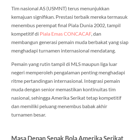
Tim nasional AS (USMNT) terus menunjukkan
kemajuan signifikan. Prestasi terbaik mereka termasuk
menembus perempat final Piala Dunia 2002, tampil
kompetitif di
Piala Emas CONCACAF
, dan
membangun generasi pemain muda berbakat yang siap
menghadapi turnamen internasional mendatang.
Pemain yang rutin tampil di MLS maupun liga luar
negeri memperoleh pengalaman penting menghadapi
ritme pertandingan internasional. Integrasi pemain
muda dengan senior memastikan kontinuitas tim
nasional, sehingga Amerika Serikat tetap kompetitif
dan memiliki peluang menembus babak akhir
turnamen besar.
Masa Depan Sepak Bola Amerika Serikat