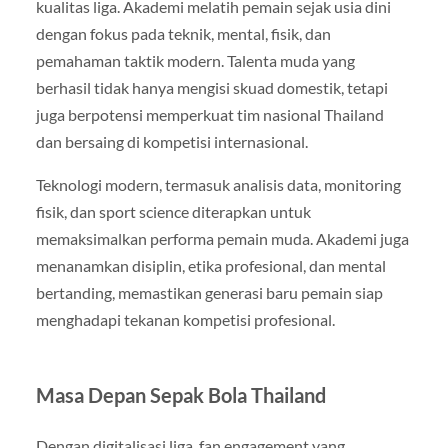
kualitas liga. Akademi melatih pemain sejak usia dini
dengan fokus pada teknik, mental, fisik, dan
pemahaman taktik modern. Talenta muda yang
berhasil tidak hanya mengisi skuad domestik, tetapi
juga berpotensi memperkuat tim nasional Thailand
dan bersaing di kompetisi internasional.
Teknologi modern, termasuk analisis data, monitoring
fisik, dan sport science diterapkan untuk
memaksimalkan performa pemain muda. Akademi juga
menanamkan disiplin, etika profesional, dan mental
bertanding, memastikan generasi baru pemain siap
menghadapi tekanan kompetisi profesional.
Masa Depan Sepak Bola Thailand
Dengan digitalisasi liga, fan engagement yang