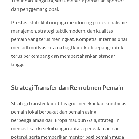
Timur dan Tenggara, serta menarik perhatian sponsor
dan penggemar global.
Prestasi klub-klub ini juga mendorong profesionalisme
manajemen, strategi taktik modern, dan kualitas
pemain yang terus meningkat. Kompetisi internasional
menjadi motivasi utama bagi klub-klub Jepang untuk
terus berkembang dan mempertahankan standar
tinggi.
Strategi Transfer dan Rekrutmen Pemain
Strategi transfer klub J-League menekankan kombinasi
pemain lokal berbakat dan pemain asing
berpengalaman dari Eropa maupun Asia, strategi ini
memastikan keseimbangan antara pengalaman dan
potensi, serta memberikan mentor bagi pemain muda