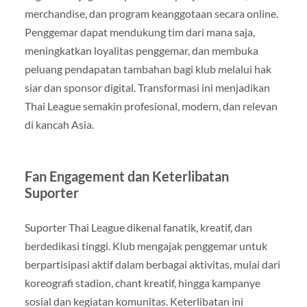
merchandise, dan program keanggotaan secara online.
Penggemar dapat mendukung tim dari mana saja,
meningkatkan loyalitas penggemar, dan membuka
peluang pendapatan tambahan bagi klub melalui hak
siar dan sponsor digital. Transformasi ini menjadikan
Thai League semakin profesional, modern, dan relevan
di kancah Asia.
Fan Engagement dan Keterlibatan
Suporter
Suporter Thai League dikenal fanatik, kreatif, dan
berdedikasi tinggi. Klub mengajak penggemar untuk
berpartisipasi aktif dalam berbagai aktivitas, mulai dari
koreografi stadion, chant kreatif, hingga kampanye
sosial dan kegiatan komunitas. Keterlibatan ini