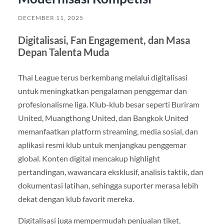
DECEMBER 11, 2025
Digitalisasi, Fan Engagement, dan Masa
Depan Talenta Muda
Thai League terus berkembang melalui digitalisasi
untuk meningkatkan pengalaman penggemar dan
profesionalisme liga. Klub-klub besar seperti Buriram
United, Muangthong United, dan Bangkok United
memanfaatkan platform streaming, media sosial, dan
aplikasi resmi klub untuk menjangkau penggemar
global. Konten digital mencakup highlight
pertandingan, wawancara eksklusif, analisis taktik, dan
dokumentasi latihan, sehingga suporter merasa lebih
dekat dengan klub favorit mereka.
Digitalisasi juga mempermudah penjualan tiket,