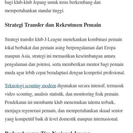
bagi klub-klub Jepang untuk terus berkembang dan
mempertahankan standar tinggi.
Strategi Transfer dan Rekrutmen Pemain
Strategi transfer klub J-League menekankan kombinasi pemain
lokal berbakat dan pemain asing berpengalaman dari Eropa
maupun Asia, strategi ini memastikan keseimbangan antara
pengalaman dan potensi, serta memberikan mentor bagi pemain
muda agar lebih cepat beradaptasi dengan kompetisi profesional.
Teknologi scouting modern
digunakan secara intensif, termasuk
video scouting, analisis statistik, dan monitoring fisik pemain.
Pendekatan ini membantu klub menemukan talenta terbaik,
menjaga regenerasi pemain, dan mempertahankan skuad senior
yang kompetitif baik di level domestik maupun internasional.