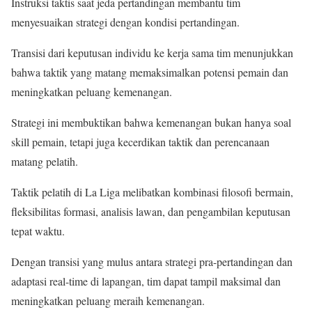
Instruksi taktis saat jeda pertandingan membantu tim
menyesuaikan strategi dengan kondisi pertandingan.
Transisi dari keputusan individu ke kerja sama tim menunjukkan
bahwa taktik yang matang memaksimalkan potensi pemain dan
meningkatkan peluang kemenangan.
Strategi ini membuktikan bahwa kemenangan bukan hanya soal
skill pemain, tetapi juga kecerdikan taktik dan perencanaan
matang pelatih.
Taktik pelatih di La Liga melibatkan kombinasi filosofi bermain,
fleksibilitas formasi, analisis lawan, dan pengambilan keputusan
tepat waktu.
Dengan transisi yang mulus antara strategi pra-pertandingan dan
adaptasi real-time di lapangan, tim dapat tampil maksimal dan
meningkatkan peluang meraih kemenangan.