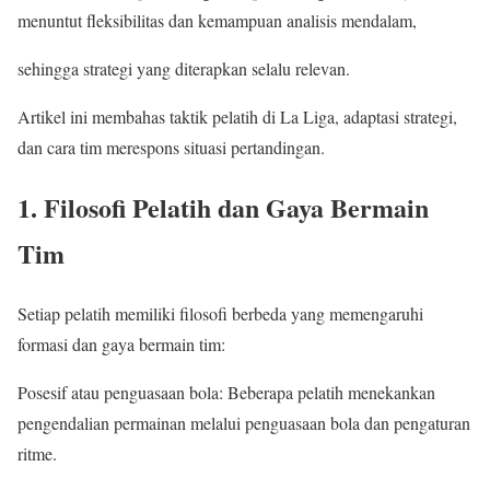
menuntut fleksibilitas dan kemampuan analisis mendalam,
sehingga strategi yang diterapkan selalu relevan.
Artikel ini membahas taktik pelatih di La Liga, adaptasi strategi,
dan cara tim merespons situasi pertandingan.
1. Filosofi Pelatih dan Gaya Bermain
Tim
Setiap pelatih memiliki filosofi berbeda yang memengaruhi
formasi dan gaya bermain tim:
Posesif atau penguasaan bola: Beberapa pelatih menekankan
pengendalian permainan melalui penguasaan bola dan pengaturan
ritme.