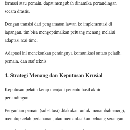
formasi atau pemain, dapat mengubah dinamika pertandingan
secara drastis.
Dengan transisi dari pengamatan lawan ke implementasi di
lapangan, tim bisa mengoptimalkan peluang menang melalui
adaptasi real-time.
Adaptasi ini menekankan pentingnya komunikasi antara pelatih,
pemain, dan staf teknis.
4. Strategi Menang dan Keputusan Krusial
Keputusan pelatih kerap menjadi penentu hasil akhir
pertandingan:
Pergantian pemain (substitusi) dilakukan untuk menambah energi,
menutup celah pertahanan, atau memanfaatkan peluang serangan.