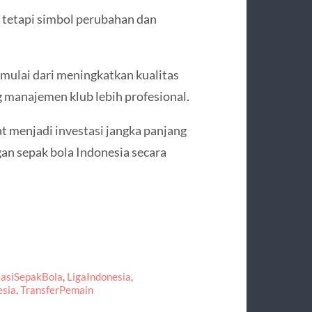
 tetapi simbol perubahan dan
mulai dari meningkatkan kualitas
 manajemen klub lebih profesional.
at menjadi investasi jangka panjang
n sepak bola Indonesia secara
tasiSepakBola
,
LigaIndonesia
,
esia
,
TransferPemain