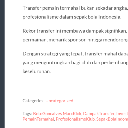
Transfer pemain termahal bukan sekadar angka,
profesionalisme dalam sepak bola Indonesia.
Rekor transfer ini membawa dampak signifikan, 
permainan, menarik sponsor, hingga mendorong
Dengan strategi yang tepat, transfer mahal dap
yang menguntungkan bagi klub dan perkembanga
keseluruhan.
Categories:
Uncategorized
Tags:
BetoGoncalves MarcKlok
,
DampakTransfer
,
Inves
PemainTermahal
,
ProfesionalismeKlub
,
SepakBolaIndon