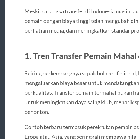
Meskipun angka transfer di Indonesia masih jau
pemain dengan biaya tinggi telah mengubah din
perhatian media, dan meningkatkan standar prof
1. Tren Transfer Pemain Mahal 
Seiring berkembangnya sepak bola profesional, 
mengeluarkan biaya besar untuk mendatangkan
berkualitas. Transfer pemain termahal bukan han
untuk meningkatkan daya saing klub, menarik 
penonton.
Contoh terbaru termasuk perekrutan pemain asi
Eropa atau Asia, yang seringkali membawa nilai 