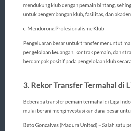
mendukung klub dengan pemain bintang, sehin
untuk pengembangan klub, fasilitas, dan akadem
c. Mendorong Profesionalisme Klub
Pengeluaran besar untuk transfer menuntut man
pengelolaan keuangan, kontrak pemain, dan strat
berdampak positif pada pengelolaan klub secara
3. Rekor Transfer Termahal di L
Beberapa transfer pemain termahal di Liga In
mulai berani menginvestasikan dana besar untu
Beto Goncalves (Madura United) – Salah satu 