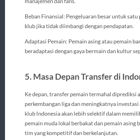
manajemen dan fans.
Beban Finansial: Pengeluaran besar untuk sat
klub jika tidak diimbangi dengan pendapatan.
Adaptasi Pemain: Pemain asing atau pemain b
beradaptasi dengan gaya bermain dan kultur sep
5. Masa Depan Transfer di Indo
Ke depan, transfer pemain termahal diprediksi 
perkembangan liga dan meningkatnya investasi 
klub Indonesia akan lebih selektif dalam memil
pemain muda lokal berbakat dan pemain asing
tim yang kompetitif dan berkelanjutan.