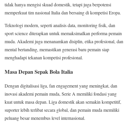
tidak hanya mengisi skuad domestik, tetapi juga berpotensi
memperkuat tim nasional Italia dan bersaing di kompetisi Eropa.
Teknologi modern, seperti analisis data, monitoring fisik, dan
sport science diterapkan untuk memaksimalkan performa pemain
muda. Akademi juga menanamkan disiplin, etika profesional, dan
mental bertanding, memastikan generasi baru pemain siap
menghadapi tekanan kompetisi profesional.
Masa Depan Sepak Bola Italia
Dengan digitalisasi liga, fan engagement yang meningkat, dan
inovasi akademi pemain muda, Serie A memiliki fondasi yang
kuat untuk masa depan. Liga domestik akan semakin kompetitif,
suporter lebih terlibat secara global, dan pemain muda memiliki
peluang besar menembus level internasional.