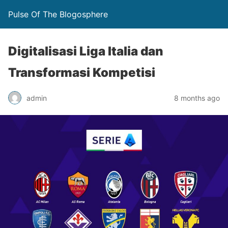
Pulse Of The Blogosphere
Digitalisasi Liga Italia dan
Transformasi Kompetisi
admin
8 months ago